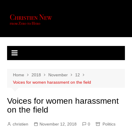
Skip
to
content
Home
2018
November
12
Voices for women harassment on the field
Voices for women harassment
on the field
christien
November 12, 2018
0
Politics