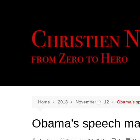
Skip
to
content
Home
2018
November
12
Obama’s sp
Obama’s speech ma