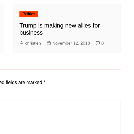
Politics
Trump is making new allies for
business
christien
November 12, 2018
0
ed fields are marked
*