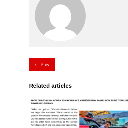
Post
Prev
navigation
Related articles