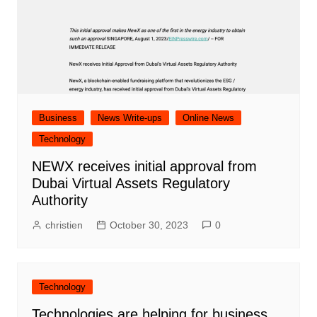
Business
News Write-ups
Online News
Technology
NEWX receives initial approval from
Dubai Virtual Assets Regulatory
Authority
christien
October 30, 2023
0
Technology
Technologies are helping for business