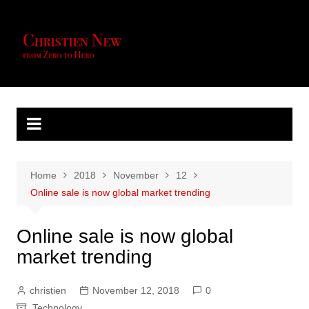
Skip
to
content
Home
2018
November
12
Online sale is now global market trending
Online sale is now global
market trending
christien
November 12, 2018
0
Technology