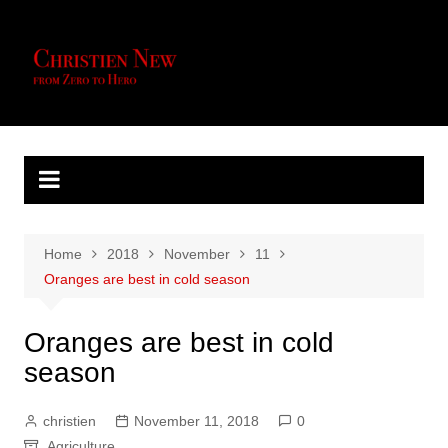
Skip
to
content
Home
2018
November
11
Oranges are best in cold season
Oranges are best in cold
season
christien
November 11, 2018
0
Agriculture