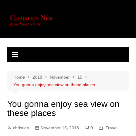
Skip
to
content
Home
2018
November
15
You gonna enjoy sea view on these places
You gonna enjoy sea view on
these places
christien
November 15, 2018
0
Travel