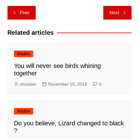
Post
Prev
Next
navigation
Related articles
Wildlife
You will never see birds whining
together
christien
November 15, 2018
0
Wildlife
Do you believe, Lizard changed to black
?