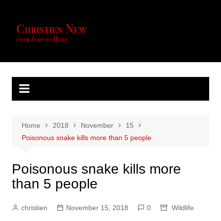
Skip
to
content
Home
2018
November
15
Poisonous snake kills more than 5 people
Poisonous snake kills more
than 5 people
christien
November 15, 2018
0
Wildlife